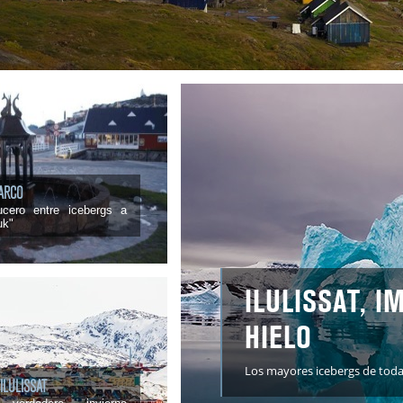
BARCO
ucero entre icebergs a
uk"
ILULISSAT, 
HIELO
Los mayores icebergs de tod
ILULISSAT