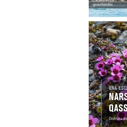
Experimenta el 
groenlandés
UNA ESC
NAR
QAS
Disfruta d