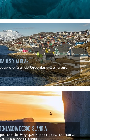
UDADES Y ALDEAS
cubre el Sur de Groenlandia a tu aire
OENLANDIA DESDE ISLANDIA
jes desde Reykjavik ideal para combinar
 tu viaje por Islandia