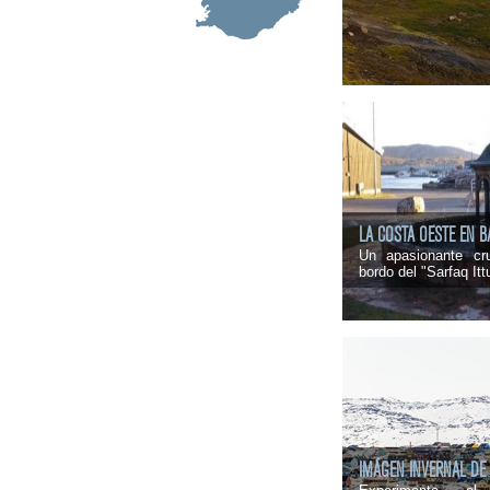
LA COSTA OESTE EN 
Un apasionante cr
bordo del "Sarfaq Itt
IMÁGEN INVERNAL DE 