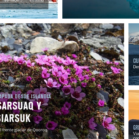
verdadero invierno
CI
Des
APADA DESDE ISLANDIA
SARSUAQ Y
SIARSUK
GR
el frente glaciar de Qooroq
Via
con